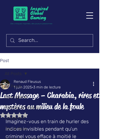
Post
All Posts
Renaud Fleusus
All Posts
1 juin 2025
3 min de lecture
Last Message – Charabia, rires et
Euro-game
mystères au milieu de la foule
Familial & initiation
Noté NaN étoiles sur 5.
Coopératif
Imaginez-vous en train de hurler des 
Jeu à deux
indices invisibles pendant qu’un 
criminel vous efface à moitié le 