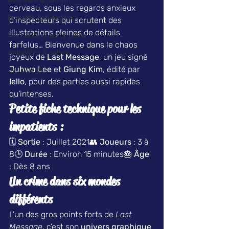
Aventure & narratif
cerveau, sous les regards anxieux 
Enquête & déduction
d’inspecteurs qui scrutent des 
illustrations pleines de détails 
Ambiance & party game
farfelus… Bienvenue dans le chaos 
Actualités & salons
joyeux de 
Last Message
, un jeu signé 
Juhwa Lee
 et 
Giung Kim
, édité par 
Jeux belges
Iello
, pour des parties aussi rapides 
qu’intenses.
Petite fiche technique pour les 
impatients :
🗓️ 
Sortie
 : Juillet 2021👥 
Joueurs
 : 3 à 
8🕒 
Durée
 : Environ 15 minutes🎂 
Âge
: Dès 8 ans
Un crime dans six mondes 
différents
L’un des gros points forts de 
Last 
Message
, c’est son 
univers graphique 