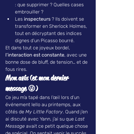
: que supprimer ? Quelles cases 
embrouiller ?
Les 
inspecteurs
 ? Ils doivent se 
transformer en Sherlock Holmes, 
tout en décryptant des indices 
dignes d’un Picasso bourré.
Et dans tout ce joyeux bordel, 
l’interaction est constante
, avec une 
bonne dose de bluff, de tension… et de 
fous rires.
Mon avis (et mon dernier 
message 😜)
Ce jeu m’a tapé dans l’œil lors d’un 
événement Iello au printemps, aux 
côtés de 
My Little Factory
. Quand j’en 
ai discuté avec Yann, j’ai su que 
Last 
Message
 avait ce petit quelque chose 
de spécial. On sentait venir le succès, 