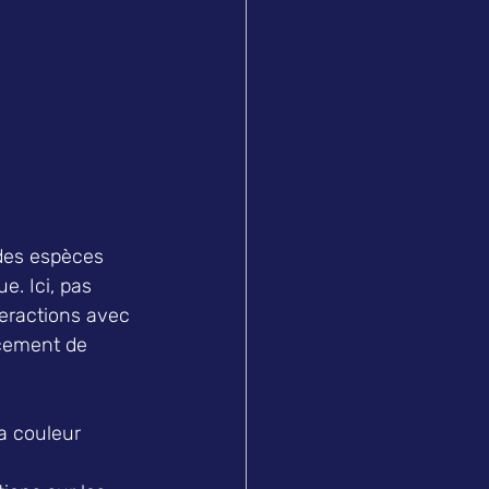
 des espèces 
. Ici, pas 
teractions avec 
acement de 
la couleur 