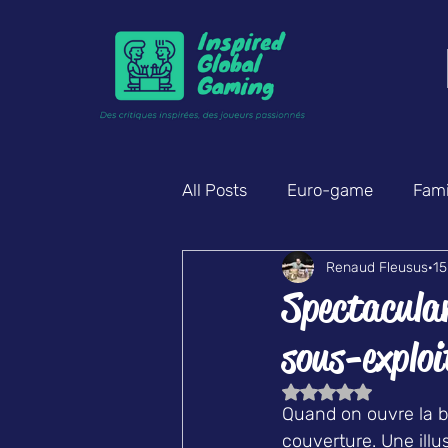
All Posts
Euro-game
Famil
Renaud Fleusus
15
Enquête & déduction
Am
Spectacula
sous-exploi
Noté NaN étoiles s
Quand on ouvre la b
couverture. Une illu