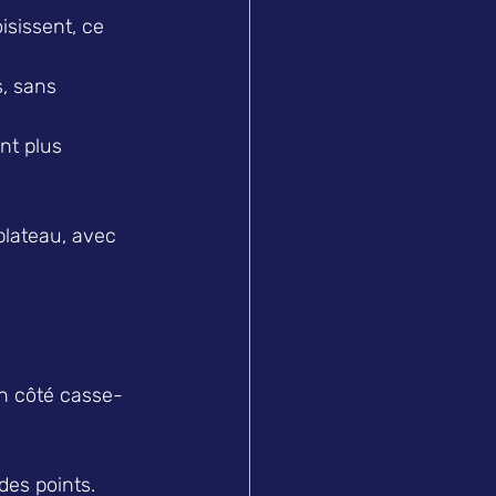
isissent, ce 
s, sans 
nt plus 
plateau, avec 
on côté casse-
es points.  