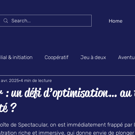
Home
ial & initiation
Coopératif
Jeu à deux
Aventur
 avr. 2025
4 min de lecture
biance & party game
Actualités & salons
Jeux bel
r : un défi d’optimisation… au
té ?
ur 5.
oîte de Spectacular, on est immédiatement frappé par l
stration riche et immersive, qui donne envie de plonger