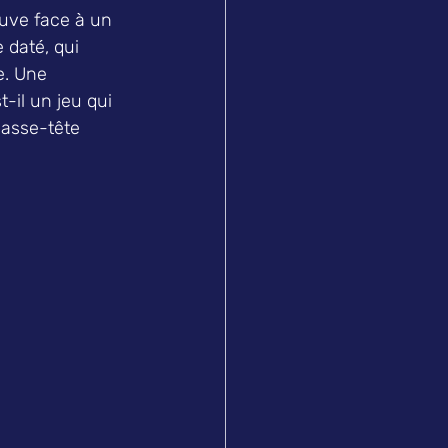
ouve face à un 
 daté, qui 
e. Une 
-il un jeu qui 
casse-tête 