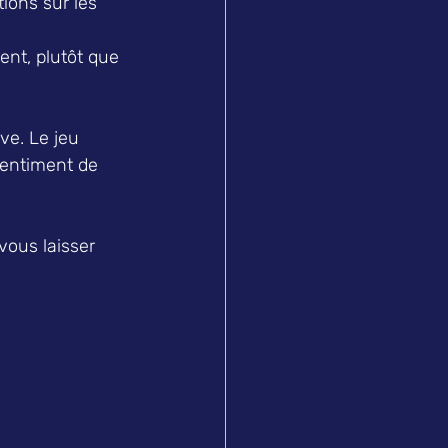
ions sur les 
nt, plutôt que 
ve. Le jeu 
entiment de 
vous laisser 