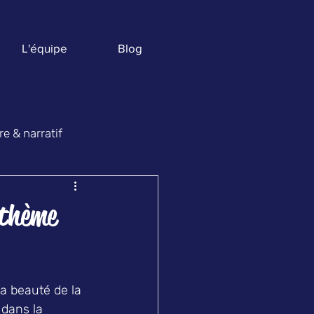
L'équipe
Blog
e & narratif
ges
 thème
a beauté de la 
 dans la 