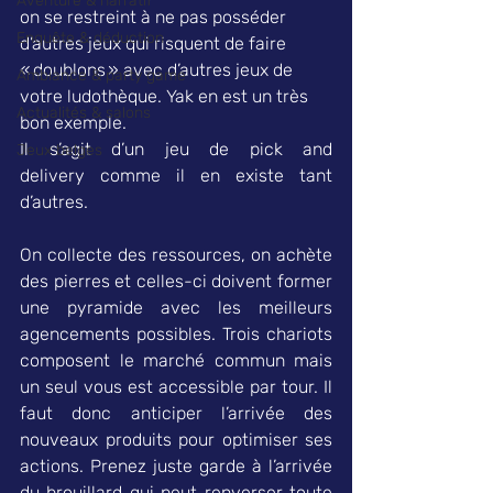
Aventure & narratif
on se restreint à ne pas posséder 
Enquête & déduction
d’autres jeux qui risquent de faire 
« doublons » avec d’autres jeux de 
Ambiance & party game
votre ludothèque. Yak en est un très 
Actualités & salons
bon exemple. 
Il s’agit d’un jeu de pick and 
Jeux belges
delivery comme il en existe tant 
d’autres. 
On collecte des ressources, on achète 
des pierres et celles-ci doivent former 
une pyramide avec les meilleurs 
agencements possibles. Trois chariots 
composent le marché commun mais 
un seul vous est accessible par tour. Il 
faut donc anticiper l’arrivée des 
nouveaux produits pour optimiser ses 
actions. Prenez juste garde à l’arrivée 
du brouillard qui peut renverser toute 