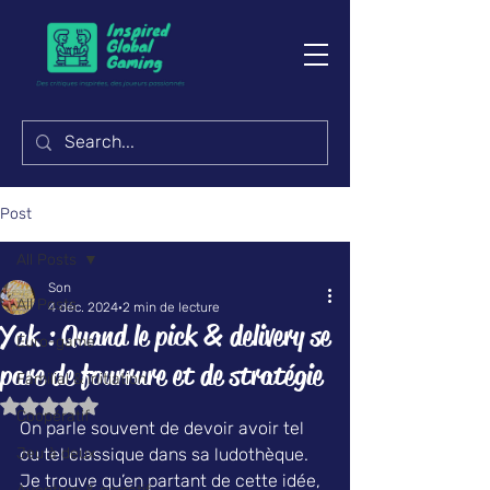
Post
All Posts
Son
All Posts
4 déc. 2024
2 min de lecture
Yak : Quand le pick & delivery se
Euro-game
pare de fourrure et de stratégie
Familial & initiation
Noté NaN étoiles sur 5.
Coopératif
On parle souvent de devoir avoir tel 
Jeu à deux
ou tel classique dans sa ludothèque. 
Je trouve qu’en partant de cette idée, 