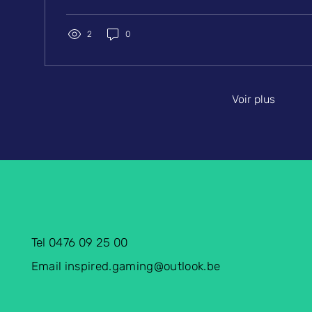
naturaliste du jeu. Une ambiance visuelle qui m’a...
2
0
Voir plus
Tel 0476 09 25 00
Email
inspired.gaming@outlook.be