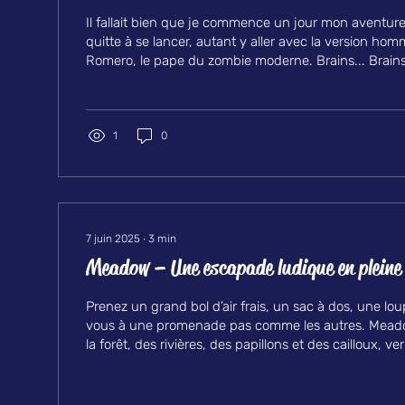
Il fallait bien que je commence un jour mon aventur
quitte à se lancer, autant y aller avec la version ho
Romero, le pape du zombie moderne. Brains... Brains
L’ambiance était posée, la nuit tombait, et Halloween 
Un Zombicide à l’ancienne, avec une touche de ciné
Zombicide: Night of the Living Dead, c’est : Une adap
de 1968, Un jeu de CMON (Funforge pour la VF), De 1
1
0
environ 60...
7 juin 2025
∙
3
min
Meadow – Une escapade ludique en pleine
Prenez un grand bol d’air frais, un sac à dos, une lou
vous à une promenade pas comme les autres. Meadow
la forêt, des rivières, des papillons et des cailloux, ve
Un jeu signé Klemens Kalicki, illustré par la très tale
Kijak, édité par Rebel Studio et distribué chez nous
la première ouverture de boîte, j’ai été cueilli par l’es