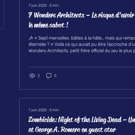
7 juin 2025
∙
3
min
7 Wonders Architects – Le risque d’avoir
le même sabot !
🎶 « Sept merveilles, bâties à la hâte… mais qui rempo
éternelle ? » Voilà ce qui aurait pu être l’accroche d’u
Wonders Architects, petit frère officiel du jeu le plu
Mais ici, pas de cartes à drafter ni de science ultra-s
partie. Antoine Bauza, épaulé par Repos Production et
malice par Étienne Hebinger, nous livre une version fa
diablement efficace de son monument ludique. 🏛️ Un
2
0
7 juin 2025
∙
3
min
Zombicide: Night of the Living Dead – Un
et George A. Romero en guest star