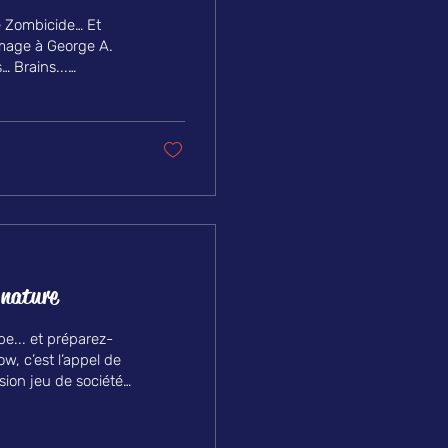
e Zombicide… Et
mmage à George A.
… Brains...
approchait. Parfait.
ma culte 🎬
tation du film culte
 à 6 joueurs, Pour
 nature
pe... et préparez-
, c’est l’appel de
rsion jeu de société.
ntueuse Karolina
 par Asmodee. Et dès
thétique rétro-