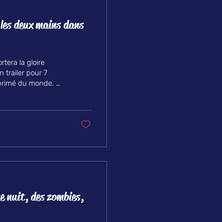
 les deux mains dans
rtera la gloire
n trailer pour 7
s primé du monde. 📦
aturée en fin de
 illustré avec
miliale, simple, et
 jeu dans...
e nuit, des zombies,