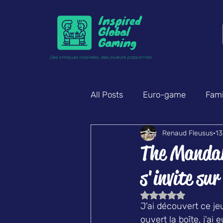
All Posts
Euro-game
Famil
Renaud Fleusus
13
Enquête & déduction
Am
The Mandal
s'invite sur
Noté NaN étoiles s
J'ai découvert ce jeu
ouvert la boîte, j'ai