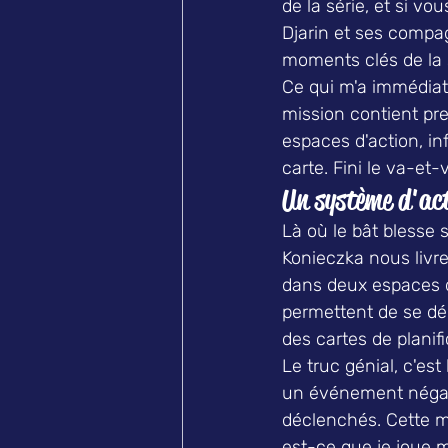
de la série, et si vo
Djarin et ses compag
moments clés de la 
Ce qui m'a immédiate
mission contient pr
espaces d'action, inf
carte. Fini le va-et-
Un système d'act
Là où le bât blesse 
Konieczka nous livr
dans deux espaces d'
permettent de se dépl
des cartes de planifi
Le truc génial, c'est
un événement négati
déclenchés. Cette 
est-ce que je joue 