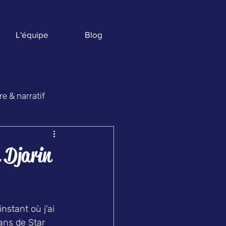
L'équipe
Blog
e & narratif
ges
 Djarin
nstant où j'ai 
fans de Star 