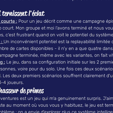
 ternissent l'éclat
courte :
 Pour un jeu décrit comme une campagne épiso
p court. Mon groupe et moi l'avons terminé et nous vou
es, c'est frustrant quand on voit le potentiel du système
 :
Un inconvénient potentiel est la replayabilité limitée d
bre de cartes disponibles - il n'y en a que quatre dans 
campagne terminée, même avec les variantes, on fait vit
g :
 Le jeu, dans sa configuration initiale sur les 2 prem
personnes, voire pour du solo. Une fois ces deux scénario
el. Les deux premiers scénarios souffrent clairement d
3-4 joueurs.
hasseur de primes
ventures est un jeu qui m'a genuinement surpris. J'ai
ste au moment où vous vous y habituez, le jeu est term
blème : on a envie d'explorer plus ce système intellige