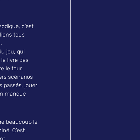
dique, c'est 
lions tous 
.
u jeu, qui 
le livre des 
e le tour.
iers scénarios 
s passés, jouer 
'un manque 
me beaucoup le 
iné. C'est 
nt.