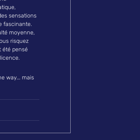
tique, 
des sensations 
e fascinante.
culté moyenne, 
ous risquez 
t été pensé 
licence.
e way... mais 