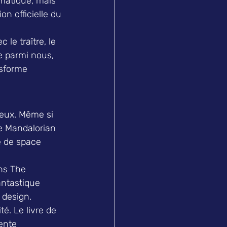
ématique, mais 
on officielle du 
e traître, le 
re parmi nous, 
nsforme 
 eux. Même si 
he Mandalorian 
e de space 
ns The 
antastique 
 design.
. Le livre de 
ente 