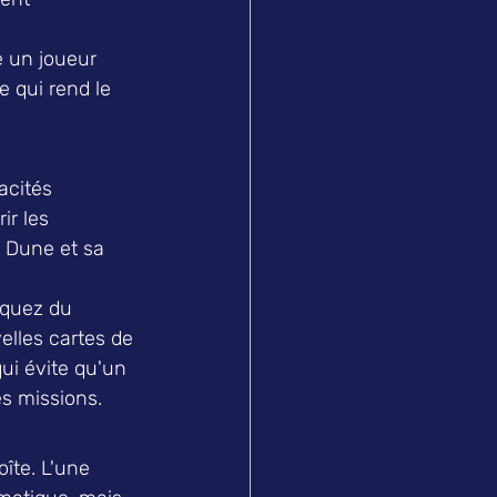
e un joueur 
 qui rend le 
acités 
ir les 
 Dune et sa 
oquez du 
lles cartes de 
ui évite qu'un 
s missions.
îte. L'une 