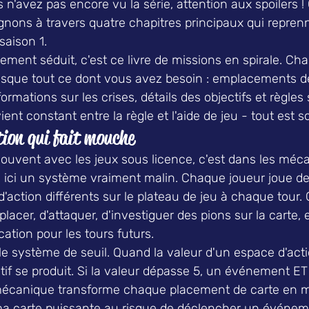
us n'avez pas encore vu la série, attention aux spoilers 
nons à travers quatre chapitres principaux qui reprenn
saison 1.
ment séduit, c'est ce livre de missions en spirale. Ch
esque tout ce dont vous avez besoin : emplacements 
ormations sur les crises, détails des objectifs et règles 
vient constant entre la règle et l'aide de jeu - tout est s
ion qui fait mouche
souvent avec les jeux sous licence, c'est dans les méc
e ici un système vraiment malin. Chaque joueur joue de
action différents sur le plateau de jeu à chaque tour. 
acer, d'attaquer, d'investiguer des pions sur la carte, e
cation pour les tours futurs.
 le système de seuil. Quand la valeur d'un espace d'actio
f se produit. Si la valeur dépasse 5, un événement ET 
mécanique transforme chaque placement de carte en m
ma carte puissante au risque de déclencher un événem