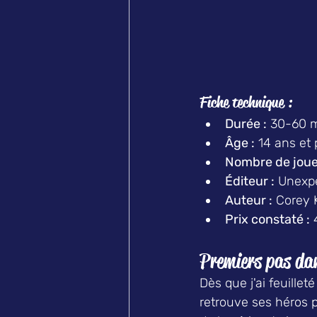
Fiche technique :
Durée :
 30-60 
Âge :
 14 ans et 
Nombre de joue
Éditeur :
 Unexp
Auteur :
 Corey 
Prix constaté :
 
Premiers pas dans
Dès que j'ai feuilleté
retrouve ses héros p