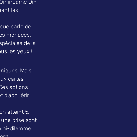
! On incarne Din 
ent les 
aque carte de 
des menaces, 
spéciales de la 
ous les yeux !
aniques. Mais 
ux cartes 
Ces actions 
t d'acquérir 
n atteint 5, 
une crise sont 
ini-dilemme : 
ent 