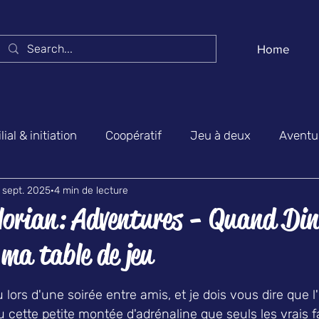
Home
ial & initiation
Coopératif
Jeu à deux
Aventur
 sept. 2025
4 min de lecture
biance & party game
Actualités & salons
Jeux bel
orian: Adventures - Quand Din
 ma table de jeu
ur 5.
 lors d'une soirée entre amis, et je dois vous dire que l'i
 eu cette petite montée d'adrénaline que seuls les vrais 