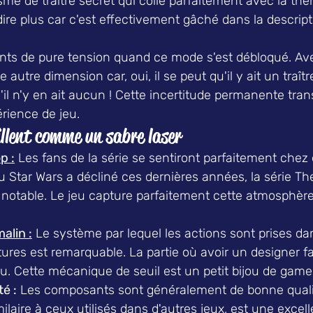
me de traître secret qui colle parfaitement avec la th
ire plus car c'est effectivement gâché dans la descripti
s de pure tension quand ce mode s'est débloqué. Avec l
autre dimension car, oui, il se peut qu'il y ait un traît
il n'y en ait aucun ! Cette incertitude permanente tra
rience de jeu.
illent comme un sabre laser
p :
 Les fans de la série se sentiront parfaitement chez
u Star Wars a décliné ces dernières années, la série T
 notable. Le jeu capture parfaitement cette atmosphèr
alin :
 Le système par lequel les actions sont prises da
ures est remarquable. La partie où avoir un designer f
u. Cette mécanique de seuil est un petit bijou de game
té :
 Les composants sont généralement de bonne qualité
milaire à ceux utilisés dans d'autres jeux, est une excell