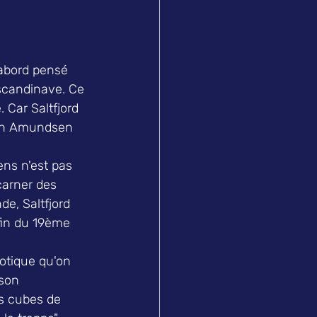
'abord pensé 
 scandinave. Ce 
 Car Saltfjord 
tian Amundsen 
ns n'est pas 
arner des 
e, Saltfjord 
fin du 19ème 
dotique qu'on 
son 
os cubes de 