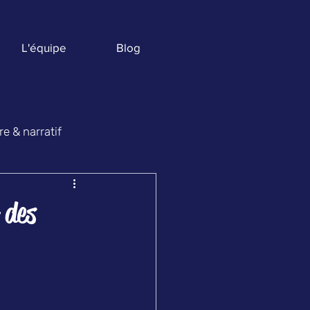
L'équipe
Blog
e & narratif
ges
 des