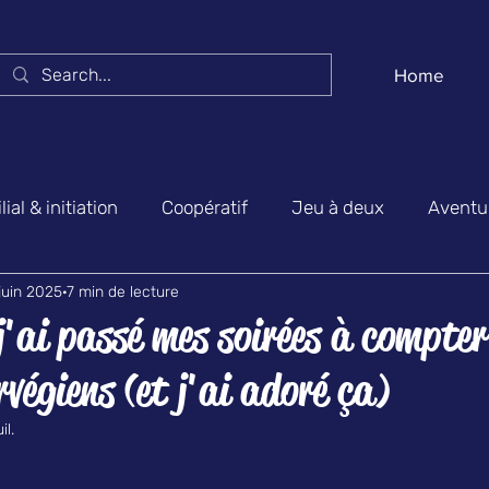
Home
ial & initiation
Coopératif
Jeu à deux
Aventur
juin 2025
7 min de lecture
biance & party game
Actualités & salons
Jeux bel
 j'ai passé mes soirées à compter
végiens (et j'ai adoré ça)
il.
ur 5.