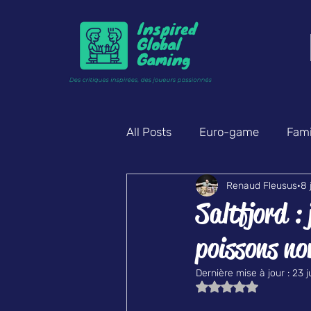
All Posts
Euro-game
Famil
Renaud Fleusus
8 
Enquête & déduction
Am
Saltfjord :
poissons nor
Dernière mise à jour :
23 ju
Noté NaN étoiles s