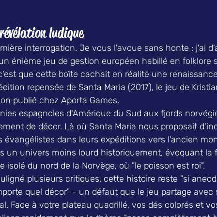
révélation ludique
mière interrogation. Je vous l'avoue sans honte : j'ai d
à un énième jeu de gestion européen habillé en folklore
 c'est que cette boîte cachait en réalité une renaissance.
éédition repensée de Santa Maria (2017), le jeu de Kris
sson publié chez Aporta Games.
nies espagnoles d'Amérique du Sud aux fjords norvégie
ment de décor. Là où Santa Maria nous proposait d'inc
 évangélistes dans leurs expéditions vers l'ancien mond
s un univers moins lourd historiquement, évoquant la 
e isolé du nord de la Norvège, où "le poisson est roi".
ligné plusieurs critiques, cette histoire reste "si anec
mporte quel décor" - un défaut que le jeu partage avec 
l. Face à votre plateau quadrillé, vos dés colorés et v