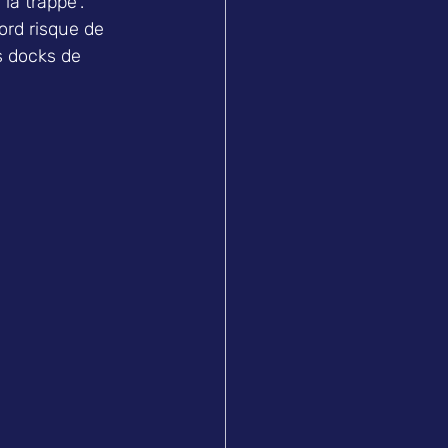
a trappe". 
ord risque de 
s docks de 