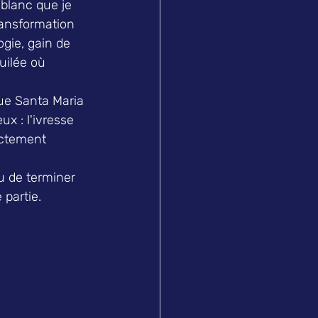
 blanc que je 
ransformation 
gie, gain de 
uilée où 
que Santa Maria 
x : l'ivresse 
actement 
u de terminer 
 partie.