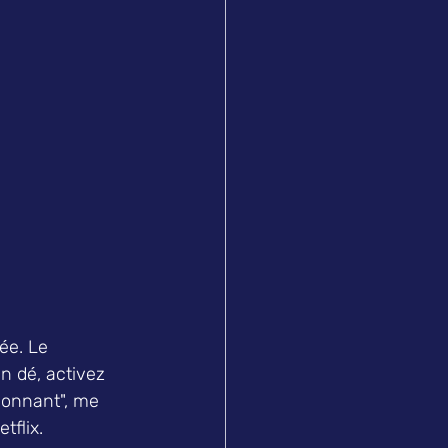
ée. Le 
n dé, activez 
ionnant", me 
tflix.